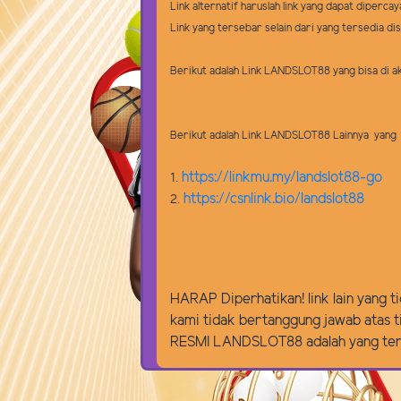
Link alternatif haruslah link yang dapat diperca
Link yang tersebar selain dari yang tersedia di
Berikut adalah Link LANDSLOT88 yang bisa di aks
Berikut adalah Link LANDSLOT88 Lainnya yang 
https://linkmu.my/landslot88-go
1.
https://csnlink.bio/landslot88
2.
HARAP Diperhatikan! link lain yang 
kami tidak bertanggung jawab atas t
RESMI LANDSLOT88 adalah yang terte