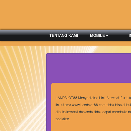
TENTANG KAMI
MOBILE
I
LANDSLOT88 Menyediakan Link Alternatif untuk and
link utama www.Landslot88.com tidak bisa di buk
dibuka kembali dan anda tidak dapat membuka d
sediakan.